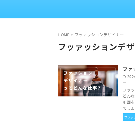
HOME
>
フッァッションデザイナー
フッァッションデザ
ファ
202
ー
ファッ
どんな
ル画を
でしょう
ファッ